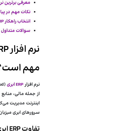
معرفی برترین نرم افزارهای
نکات مهم در پیا
انتخاب
راهکار ERP ابری
سوالات متداول
مهم است؟
نرم افزار
ERP ابری
از جمله مالی، منابع ا
اینترنت مدیریت می‌کن
سرورهای ابری میزبان
تفاوت ERP ابری با ERP سنتی (On-Premise)